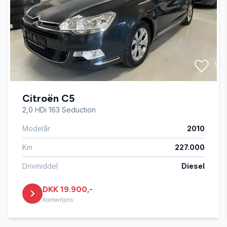
digitalt cockpit
dæktryksmåler
el-betjent bagklap
Citroën C5
el-spejle med varme
2,0 HDi 163 Seduction
Modelår
2010
ESP
Km
227.000
fartpilot
Drivmiddel
Diesel
DKK 19.900,-
fjernbetjent centrallås
Kontantpris