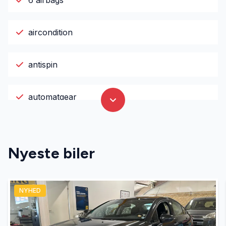
6 airbags
aircondition
antispin
automatgear
Automatisk lys
Nyeste biler
bagagerumsdækken
NYHED
DAB radio