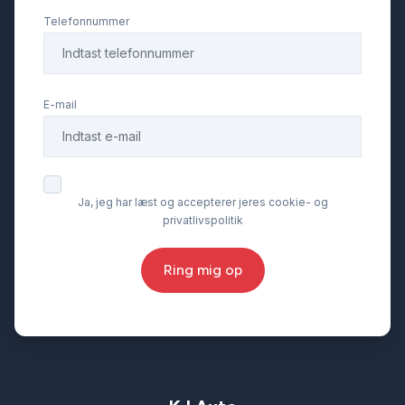
splitbagsæde
Telefonnummer
udvendig temperaturmåler
E-mail
USB-C tilslutning
vognbaneassistent
Ja, jeg har læst og accepterer jeres cookie- og
privatlivspolitik
Ring mig op