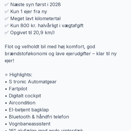
✅ Næste syn først i 2028
✅ Kun 1 ejer fra ny
✅ Meget lavt kilometertal
✅ Kun 800 kr. halvårligt i vægtafgift
✅ Opgivet til 20,9 km/l
Flot og velholdt bil med høj komfort, god
brændstoføkonomi og lave ejerudgifter – klar til ny
ejer!
⭐ Highlights:
• S tronic Automatgear
• Fartpilot
• Digitalt cockpit
• Aircondition
• El-betjent bagklap
• Bluetooth & håndfri telefon
• Vognbaneassistent
• 16" alufælge med gode vinterdæk