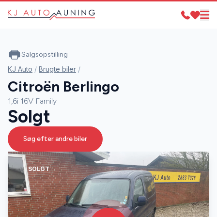
Salgsopstilling
KJ Auto
/
Brugte biler
/
Citroën Berlingo
1,6i 16V Family
Solgt
Søg efter andre biler
SOLGT