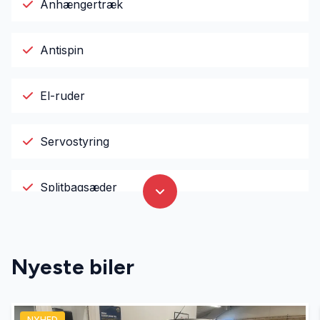
Anhængertræk
Antispin
El-ruder
Servostyring
Splitbagsæder
Tonede ruder
Nyeste biler
NYHED