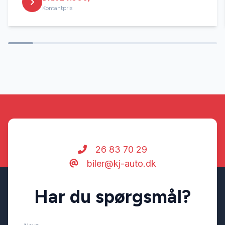
Kontantpris
26 83 70 29
biler@kj-auto.dk
Har du spørgsmål?