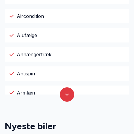
Aircondition
Alufælge
Anhængertræk
Antispin
Armlæn
El-ruder
Nyeste biler
El-spejle