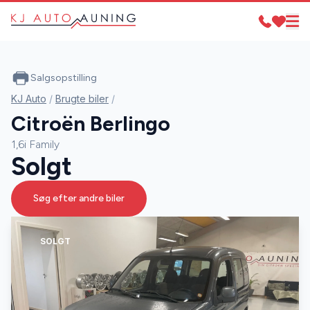
Salgsopstilling
KJ Auto
/
Brugte biler
/
Citroën Berlingo
1,6i Family
Solgt
Søg efter andre biler
SOLGT