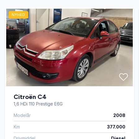
NYHED
Fjernbetjent centrallås
Infocenter
Servostyring
Startspærre
Citroën C4
1,6 HDi 110 Prestige E6G
Modelår
2008
Km
377.000
Drivmiddel
Diesel