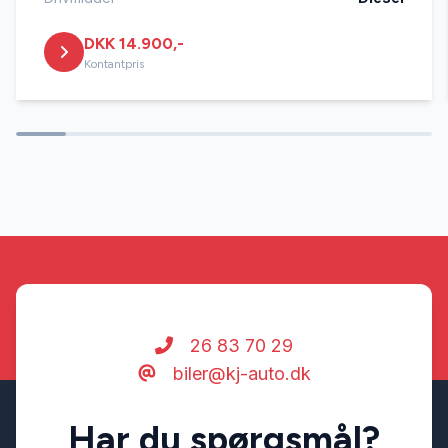
DKK 14.900,-
Kontantpris
26 83 70 29
biler@kj-auto.dk
Har du spørgsmål?