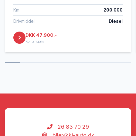
Km
200.000
Drivmiddel
Diesel
DKK 47.900,-
Kontantpris
26 83 70 29
biler@kj-auto.dk