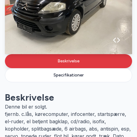
Beskrivelse
Specifikationer
Beskrivelse
Denne bil er solgt.
fjernb. c.lås, kørecomputer, infocenter, startspærre,
el-ruder, el betjent bagklap, cd/radio, isofix,
kopholder, splitbagsæde, 6 airbags, abs, antispin, esp,
servo, tonede ruder, flot bil, kører godt, træk, Dato