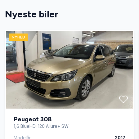
Nyeste biler
Isofix
NYHED
Kørecomputer
Servostyring
Splitbagsæder
Startspærre
Peugeot 308
Tonede ruder
1,6 BlueHDi 120 Allure+ SW
Modelår
2017