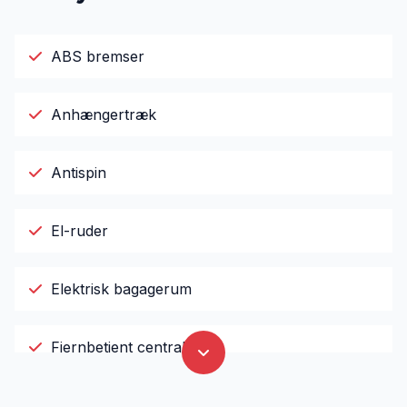
ABS bremser
Anhængertræk
Antispin
El-ruder
Elektrisk bagagerum
Fjernbetjent centrallås
Infocenter