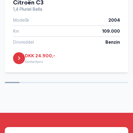
Citroën C3
Startspærre
1,4 Pluriel Bella
Modelår
2004
Tonede ruder
Km
109.000
Drivmiddel
Benzin
DKK 24.900,-
Kontantpris