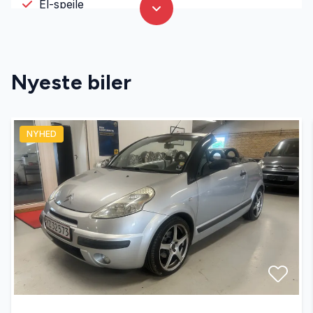
El-spejle
Fjernbetjent centrallås
Nyeste biler
Højdejusterbart førersæde
NYHED
Isofix
Kørecomputer
Servostyring
Splitbagsæder