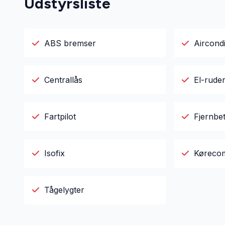
Udstyrsliste
ABS bremser
Aircondi
Centrallås
El-rude
Fartpilot
Fjernbet
Isofix
Køreco
Tågelygter