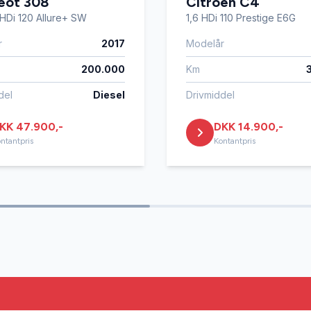
eot 308
Citroën C4
eHDi 120 Allure+ SW
1,6 HDi 110 Prestige E6G
r
2017
Modelår
200.000
Km
del
Diesel
Drivmiddel
KK 47.900,-
DKK 14.900,-
ntantpris
Kontantpris