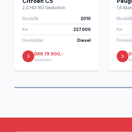
Citroën C5
Peug
2,0 HDi 163 Seduction
1,6 Blu
Modelår
2010
Modelå
Km
227.000
Km
Drivmiddel
Diesel
Drivmid
DKK 19.900,-
D
Kontantpris
Ko