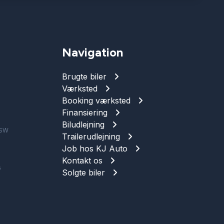
Navigation
Brugte biler
Værksted
Booking værksted
Finansiering
Biludlejning
 SW
Trailerudlejning
Job hos KJ Auto
Kontakt os
G
Solgte biler