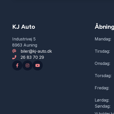
KJ Auto
Åbning
Industrivej 5
Mandag:
8963 Auning
biler@kj-auto.dk
Tirsdag:
26 83 70 29
Onsdag:
Torsdag:
Fredag:
Lørdag:
Søndag:
Vi holder lu