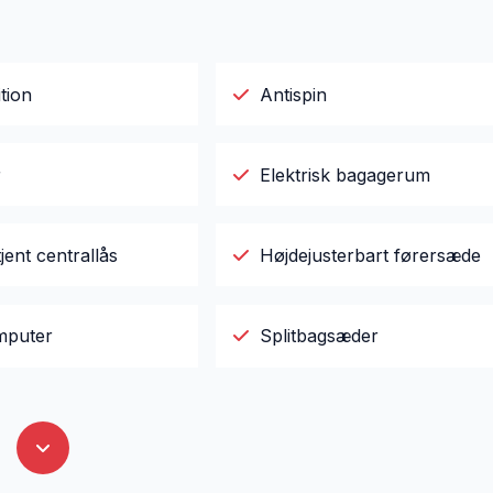
tion
Antispin
r
Elektrisk bagagerum
jent centrallås
Højdejusterbart førersæde
mputer
Splitbagsæder