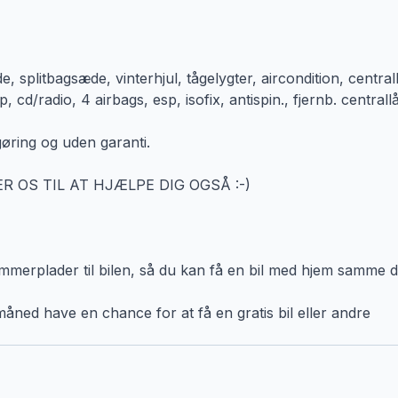
 splitbagsæde, vinterhjul, tågelygter, aircondition, central
p, cd/radio, 4 airbags, esp, isofix, antispin., fjernb. centrall
gøring og uden garanti.
R OS TIL AT HJÆLPE DIG OGSÅ :-)
erplader til bilen, så du kan få en bil med hjem samme d
åned have en chance for at få en gratis bil eller andre