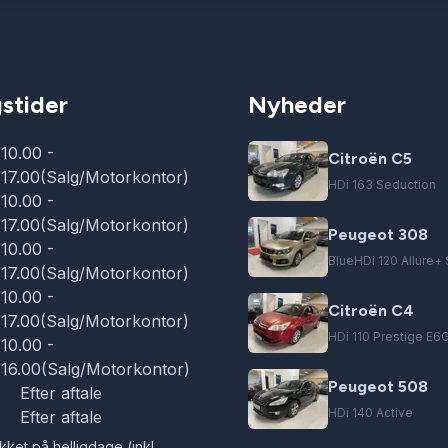
stider
Nyheder
10.00 -
Citroën C5
17.00(Salg/Motorkontor)
HDi 163 Seduction
10.00 -
17.00(Salg/Motorkontor)
Peugeot 308
10.00 -
BlueHDi 120 Allure+
17.00(Salg/Motorkontor)
10.00 -
Citroën C4
17.00(Salg/Motorkontor)
HDi 110 Prestige E6
10.00 -
16.00(Salg/Motorkontor)
Peugeot 508
Efter aftale
HDi 140 Active
Efter aftale
kket på helligdage (inkl.