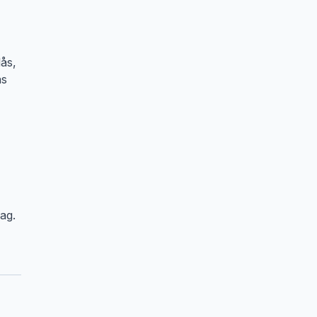
lås,
ås
ag.