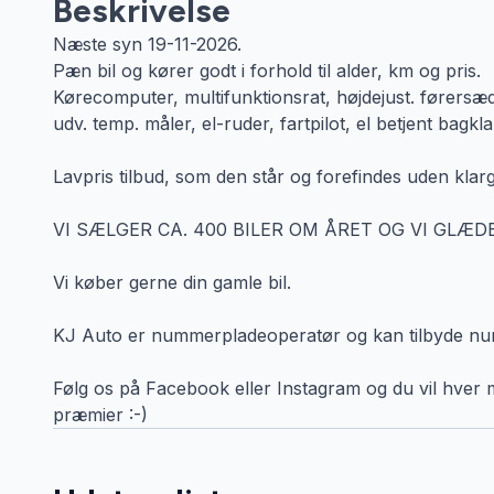
Beskrivelse
Næste syn 19-11-2026.
Pæn bil og kører godt i forhold til alder, km og pris.
Kørecomputer, multifunktionsrat, højdejust. førersæde,
udv. temp. måler, el-ruder, fartpilot, el betjent bagkla
Lavpris tilbud, som den står og forefindes uden klar
VI SÆLGER CA. 400 BILER OM ÅRET OG VI GLÆDE
Vi køber gerne din gamle bil.
KJ Auto er nummerpladeoperatør og kan tilbyde numm
Følg os på Facebook eller Instagram og du vil hver m
præmier :-)