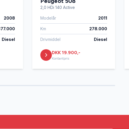
Peugeot 508
2,0 HDi 140 Active
2008
Modelår
2011
377.000
Km
278.000
Diesel
Drivmiddel
Diesel
DKK 19.900,-
Kontantpris