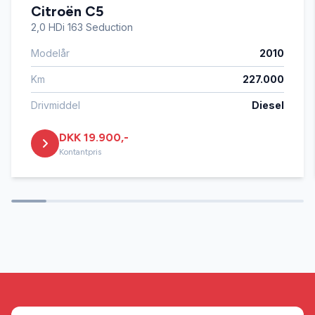
Citroën C5
helårshjul
2,0 HDi 163 Seduction
Modelår
2010
højdejusterbart førersæde
Km
227.000
håndfri til mobil
Drivmiddel
Diesel
DKK 19.900,-
kørecomputer
Kontantpris
multifunktionsrat
musikstreaming via Bluetooth
tagræling