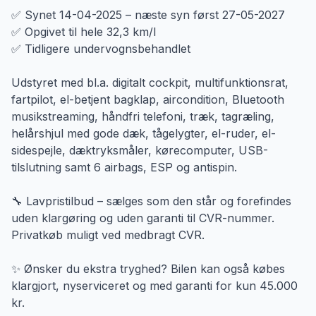
✅ Synet 14-04-2025 – næste syn først 27-05-2027
✅ Opgivet til hele 32,3 km/l
✅ Tidligere undervognsbehandlet
Udstyret med bl.a. digitalt cockpit, multifunktionsrat,
fartpilot, el-betjent bagklap, aircondition, Bluetooth
musikstreaming, håndfri telefoni, træk, tagræling,
helårshjul med gode dæk, tågelygter, el-ruder, el-
sidespejle, dæktryksmåler, kørecomputer, USB-
tilslutning samt 6 airbags, ESP og antispin.
🔧 Lavpristilbud – sælges som den står og forefindes
uden klargøring og uden garanti til CVR-nummer.
Privatkøb muligt ved medbragt CVR.
✨ Ønsker du ekstra tryghed? Bilen kan også købes
klargjort, nyserviceret og med garanti for kun 45.000
kr.