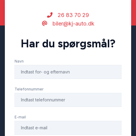
tågelygter
26 83 70 29
biler@kj-auto.dk
udvendig temperaturmåler
Har du spørgsmål?
USB-A tilslutning
Navn
Telefonnummer
E-mail