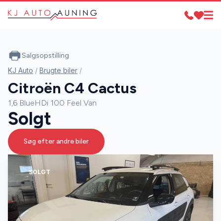
Salgsopstilling
KJ Auto
/
Brugte biler
/
Citroën C4 Cactus
1,6 BlueHDi 100 Feel Van
Solgt
Søg efter andre biler
SOLGT