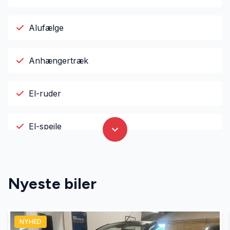
Alufælge
Anhængertræk
El-ruder
El-spejle
Fartpilot
Nyeste biler
Fjernbetjent centrallås
NYHED
Højdejusterbare forsæder