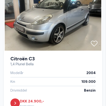
Isofix
Kørecomputer
Splitbagsæder
Citroën C3
Tre sæder i bagved
1,4 Pluriel Bella
Modelår
2004
Km
109.000
Drivmiddel
Benzin
DKK 24.900,-