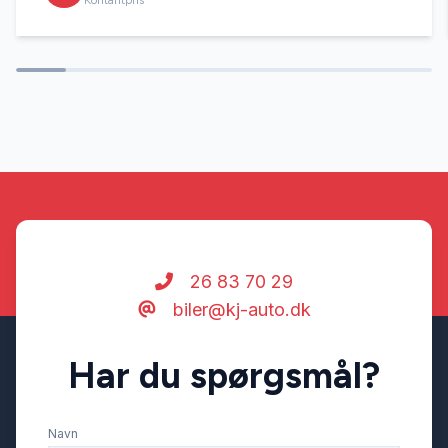
Kontantpris
26 83 70 29
biler@kj-auto.dk
Har du spørgsmål?
Navn