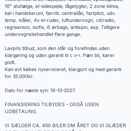
16" alufælge, el-sidespejle, tågelygter, 2 zone klima,
køl i handskerum, fjernb. centrallås, fartpilot, udv.
temp. måler, 4x el-ruder, luftundervogn, cd/radio,
regnsensor, isofix, 6 airbags, antispin, esp. Tidligere
undervognsbehandlet flere gange.
Lavpris tilbud, som den står og forefindes uden
klargøring og uden garanti til c v-r. Pæn bil, kører
godt.
Kan evt købes nyserviceret, klargjort og med garanti
for 35.000kr.
Dato for næste syn: 16-10-2027.
FINANSIERING TILBYDES - OGSÅ UDEN
UDBETALING.
VI SÆLGER CA. 400 BILER OM ÅRET OG VI GLÆDER