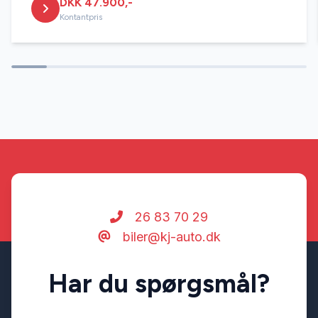
DKK 47.900,-
Kontantpris
26 83 70 29
biler@kj-auto.dk
Har du spørgsmål?