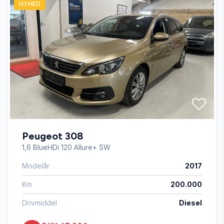
NYHED
Højdejusterbart førersæde
Isofix
Kørecomputer
Splitbagsæder
Peugeot 308
Tågelygter
1,6 BlueHDi 120 Allure+ SW
Modelår
2017
Km
200.000
Drivmiddel
Diesel