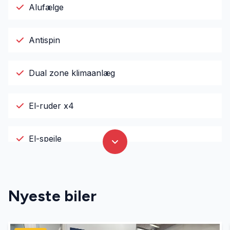
Alufælge
Antispin
Dual zone klimaanlæg
El-ruder x4
El-spejle
Fartpilot
Nyeste biler
Fjernbetjent centrallås