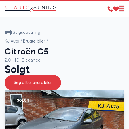
Salgsopstilling
KJ Auto
/
Brugte biler
/
Citroën C5
2,0 HDi Elegance
Solgt
Søg efter andre biler
SOLGT