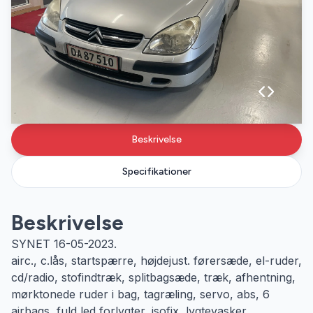
Beskrivelse
Specifikationer
Beskrivelse
SYNET 16-05-2023.
airc., c.lås, startspærre, højdejust. førersæde, el-ruder,
cd/radio, stofindtræk, splitbagsæde, træk, afhentning,
mørktonede ruder i bag, tagræling, servo, abs, 6
airbags, fuld led forlygter, isofix, lygtevasker