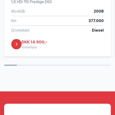
1,6 HDi 110 Prestige E6G
Modelår
2008
Tagræling
Km
377.000
Tonede ruder
Drivmiddel
Diesel
DKK 14.900,-
Kontantpris