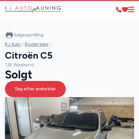
Salgsopstilling
KJ Auto
/
Brugte biler
/
Citroën C5
1,8i Weekend
Solgt
Søg efter andre biler
SOLGT