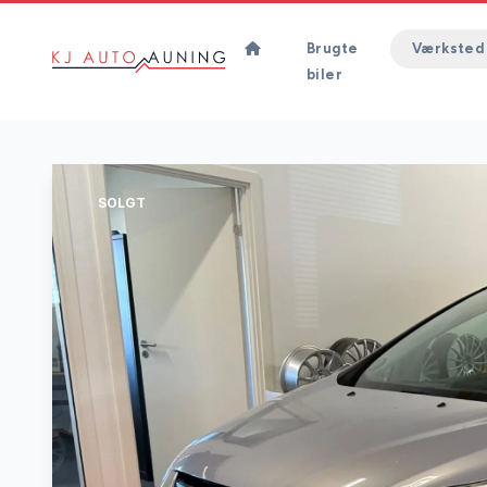
Brugte
Værksted
biler
SOLGT