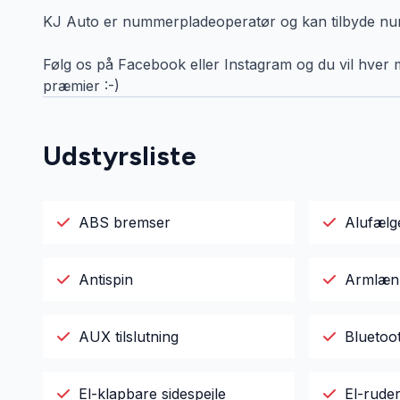
KJ Auto er nummerpladeoperatør og kan tilbyde numm
Følg os på Facebook eller Instagram og du vil hver m
præmier :-)
Udstyrsliste
ABS bremser
Alufælg
Antispin
Armlæn
AUX tilslutning
Bluetoo
El-klapbare sidespejle
El-rude