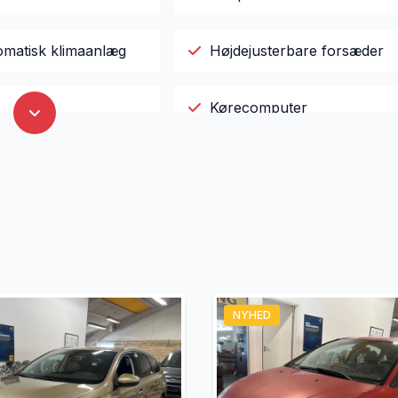
omatisk klimaanlæg
Højdejusterbare forsæder
Kørecomputer
 betjening
Parkeringssensor bagved
 OK
Servostyring
ærre
Tagræling
NYHED
ter