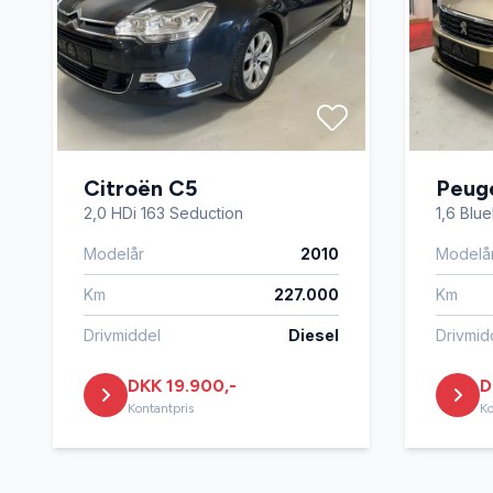
Citroën C5
Peug
2,0 HDi 163 Seduction
1,6 Blu
Modelår
2010
Modelå
Km
227.000
Km
Drivmiddel
Diesel
Drivmid
DKK 19.900,-
D
Kontantpris
Ko