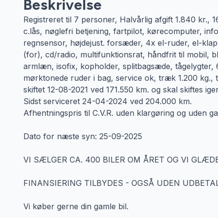
Beskrivelse
Registreret til 7 personer, Halvårlig afgift 1.840 kr., 
c.lås, nøglefri betjening, fartpilot, kørecomputer, in
regnsensor, højdejust. forsæder, 4x el-ruder, el-kla
(for), cd/radio, multifunktionsrat, håndfrit til mobil,
armlæn, isofix, kopholder, splitbagsæde, tågelygter, 
mørktonede ruder i bag, service ok, træk 1.200 kg.,
skiftet 12-08-2021 ved 171.550 km. og skal skiftes ig
Sidst serviceret 24-04-2024 ved 204.000 km.
Afhentningspris til C.V.R. uden klargøring og uden ga
Dato for næste syn: 25-09-2025
VI SÆLGER CA. 400 BILER OM ÅRET OG VI GLÆDE
FINANSIERING TILBYDES - OGSÅ UDEN UDBETAL
Vi køber gerne din gamle bil.