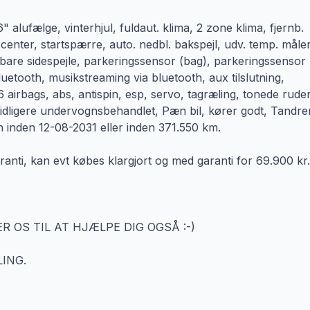
16" alufælge, vinterhjul, fuldaut. klima, 2 zone klima, fjernb.
focenter, startspærre, auto. nedbl. bakspejl, udv. temp. måler
pbare sidespejle, parkeringssensor (bag), parkeringssensor
 bluetooth, musikstreaming via bluetooth, aux tilslutning,
6 airbags, abs, antispin, esp, servo, tagræling, tonede ruder
 tidligere undervognsbehandlet, Pæn bil, kører godt, Tandr
en inden 12-08-2031 eller inden 371.550 km.
ranti, kan evt købes klargjort og med garanti for 69.900 kr.
R OS TIL AT HJÆLPE DIG OGSÅ :-)
ING.