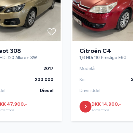
eot 308
Citroën C4
eHDi 120 Allure+ SW
1,6 HDi 110 Prestige E6G
r
2017
Modelår
200.000
Km
del
Diesel
Drivmiddel
KK 47.900,-
DKK 14.900,-
ntantpris
Kontantpris