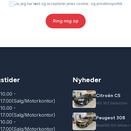
Ja, jeg har læst og accepterer jeres cookie- og privatlivspolitik
Ring mig op
stider
Nyheder
10.00 -
Citroën C5
17.00(Salg/Motorkontor)
HDi 163 Seduction
10.00 -
17.00(Salg/Motorkontor)
Peugeot 308
10.00 -
BlueHDi 120 Allure+
17.00(Salg/Motorkontor)