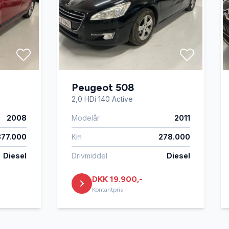
Peugeot 508
2,0 HDi 140 Active
2008
Modelår
2011
377.000
Km
278.000
Diesel
Drivmiddel
Diesel
DKK 19.900,-
Kontantpris