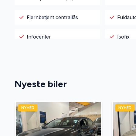
Fjernbetjent centrallås
Fuldaut
Infocenter
Isofix
Musikstreaming via bluetooth
Nøglefri
Parkeringssensor foran
Service
Nyeste biler
Splitbagsæder
Startsp
NYHED
NYHED
Tonede ruder
Tågelyg