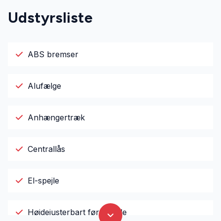
Udstyrsliste
ABS bremser
Alufælge
Anhængertræk
Centrallås
El-spejle
Højdejusterbart førersæde