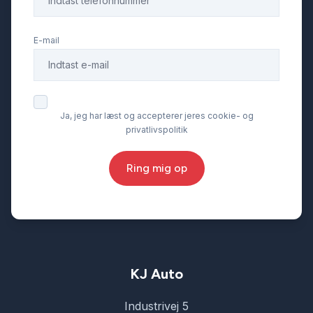
Fartpilot
E-mail
Fjernbetjent centrallås
Fuld LED forlygter
Ja, jeg har læst og accepterer jeres cookie- og
privatlivspolitik
Fuldautomatisk klimaanlæg
Ring mig op
Glastag
Højdejusterbare forsæder
Infocenter
KJ Auto
Industrivej 5