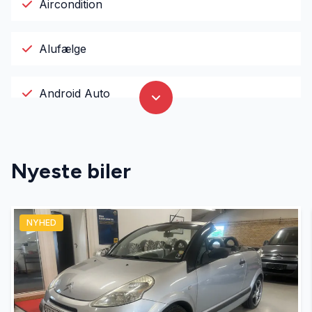
Aircondition
Alufælge
Android Auto
Antispin
Nyeste biler
Apple CarPlay
NYHED
Armlæn
Auto nedblændelig bakspejl