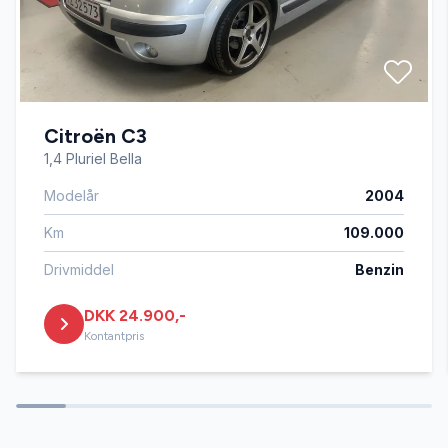
Automatgear
Automatisk lys
Citroën C3
AUX tilslutning
1,4 Pluriel Bella
Modelår
2004
Bluetooth
Km
109.000
Centrallås
Drivmiddel
Benzin
DKK 24.900,-
Delvis lædersæder
Kontantpris
Dual zone klimaanlæg