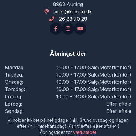
Isofix
8963 Auning
biler@kj-auto.dk
26 83 70 29
Kørecomputer
LED kørelys
Åbningstider
Lygtevasker
Mandag:
10.00 - 17.00(Salg/Motorkontor)
Tirsdag:
10.00 - 17.00(Salg/Motorkontor)
Læderrat
Onsdag:
10.00 - 17.00(Salg/Motorkontor)
Torsdag:
10.00 - 17.00(Salg/Motorkontor)
Fredag:
10.00 - 16.00(Salg/Motorkontor)
Musikstreaming via bluetooth
Lørdag:
Efter aftale
Søndag:
Efter aftale
Navigation
Vi holder lukket på helligdage (inkl. Grundlovsdag og dagen
efter Kr. Himmelfartsdag). Kan træffes efter aftale:-)
Åbningstider for
værkstedet