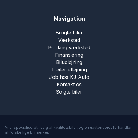
Nøglefri betjening
Navigation
Parkeringssensor bagved
Brugte biler
Værksted
Parkeringssensor foran
Booking værksted
Finansiering
Servostyring
Biludlejning
Trailerudlejning
Job hos KJ Auto
Skiltegenkendelse
Kontakt os
Solgte biler
Splitbagsæder
Startspærre
Vi er specialiseret i salg af kvalitetsbiler, og en uautoriseret forhandler
af forskellige bilmærker.