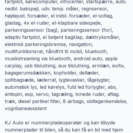
fartpilot, kørecomputer, infocenter, startspærre, auto.
nedbl. bakspejl, udv. temp. måler, regnsensor,
højdejust. forsæder, el indst. forsæder, el-soltag,
glastag, 4x el-ruder, el-klapbare sidespejle,
parkeringssensor (bag), parkeringssensor (for),
adaptiv fartpilot, el betjent bagklap, dæktryksmåler,
elektrisk parkeringsbremse, navigation,
multifunktionsrat, håndfrit til mobil, bluetooth,
musikstreaming via bluetooth, android auto, apple
carplay, usb tilslutning, aux tilslutning, armlæn, isofix,
bagagerumsdækken, kopholder, dellæder,
splitbagsæde, læderrat, lygtevasker, tågelygter,
automatisk lys, led kørelys, fuld led forlygter, abs,
antispin, esp, servo, tagræling, tonede ruder, aftag.
træk, diesel partikel filter, 8 airbags, skiltegenkendelse,
vognbaneassistent
KJ Auto er nummerpladeoperatør og kan tilbyde
nummerplader til bilen, så du kan få en bil med hjem