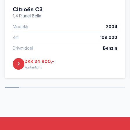
Citroën C3
Infocenter
1,4 Pluriel Bella
Modelår
2004
Isofix
Km
109.000
Kørecomputer
Drivmiddel
Benzin
DKK 24.900,-
Musikstreaming via bluetooth
Kontantpris
Navigation
Servostyring
Splitbagsæder