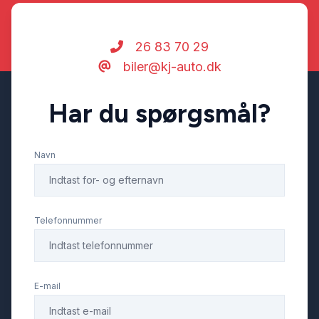
Startspærre
26 83 70 29
biler@kj-auto.dk
USB tilslutning
Har du spørgsmål?
Navn
Telefonnummer
E-mail