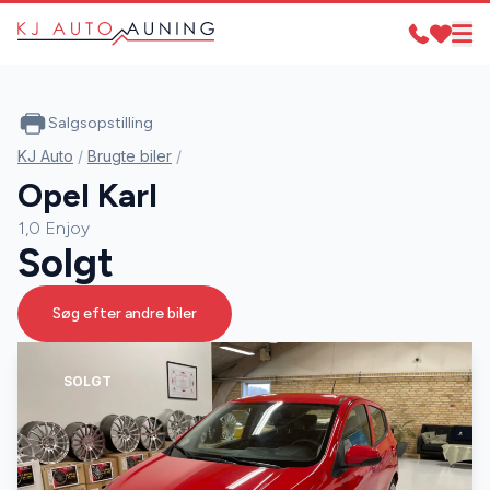
Salgsopstilling
KJ Auto
/
Brugte biler
/
Opel Karl
1,0 Enjoy
Solgt
Søg efter andre biler
SOLGT