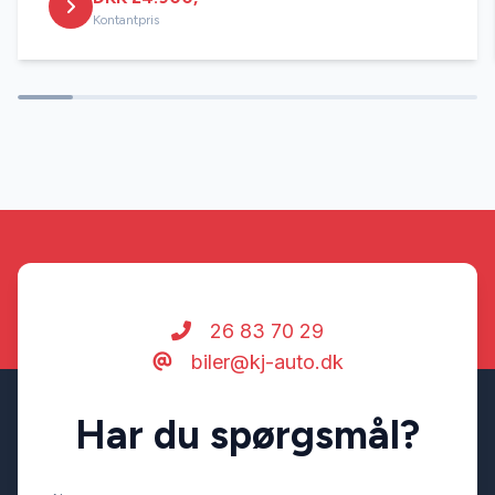
Kontantpris
26 83 70 29
biler@kj-auto.dk
Har du spørgsmål?