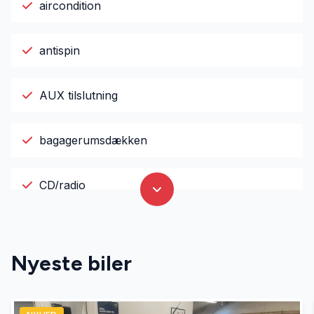
aircondition
antispin
AUX tilslutning
bagagerumsdækken
CD/radio
el-ruder
Nyeste biler
ESP