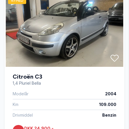
NYHED
fjernbetjent centrallås
ISOFIX
splitbagsæde
tågelygter
Citroën C3
vinterhjul
1,4 Pluriel Bella
Modelår
2004
Km
109.000
Drivmiddel
Benzin
DKK 24.900,-