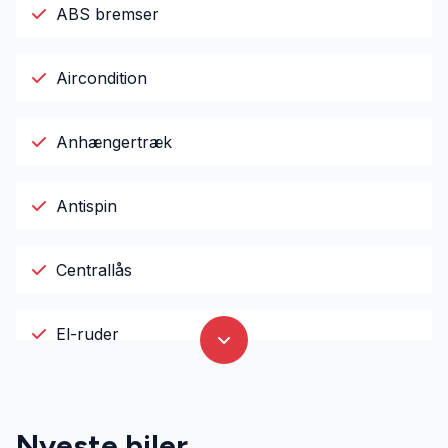
ABS bremser
Aircondition
Anhængertræk
Antispin
Centrallås
El-ruder
El-spejle
Nyeste biler