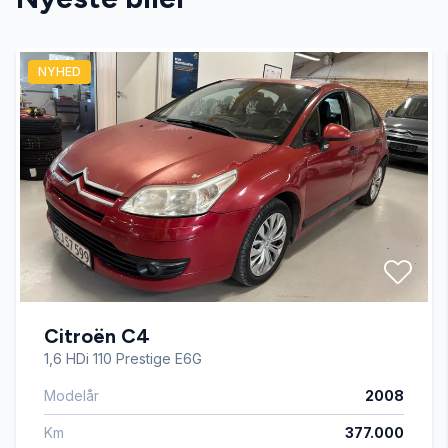
Glastag
NYHED
Højdejusterbart førersæde
Isofix
Læderrat
Servostyring
Citroën C4
Splitbagsæder
1,6 HDi 110 Prestige E6G
Modelår
2008
Sædevarme
Km
377.000