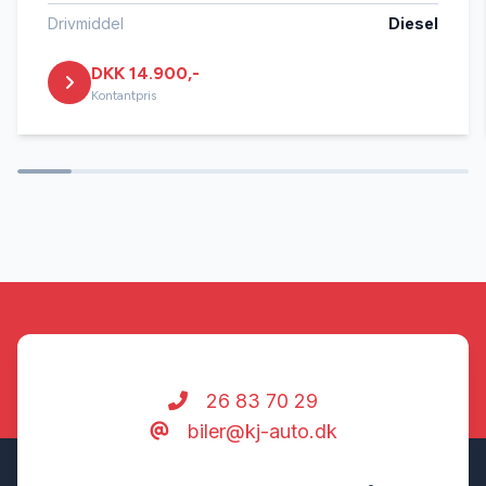
Tonede ruder
Drivmiddel
Diesel
DKK 14.900,-
Tågelygter
Kontantpris
26 83 70 29
biler@kj-auto.dk