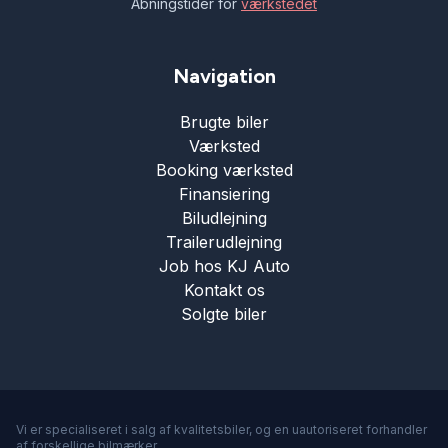
Åbningstider for
værkstedet
Navigation
Brugte biler
Værksted
Booking værksted
Finansiering
Biludlejning
Trailerudlejning
Job hos KJ Auto
Kontakt os
Solgte biler
Vi er specialiseret i salg af kvalitetsbiler, og en uautoriseret forhandler
af forskellige bilmærker.