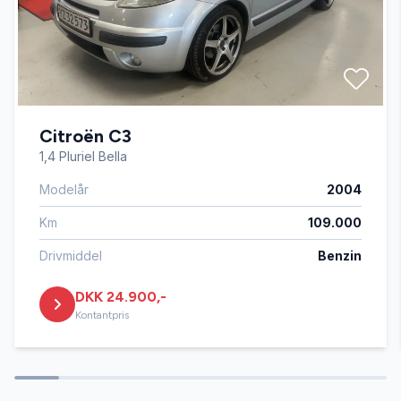
Kørecomputer
Servostyring
Citroën C3
Splitbagsæder
1,4 Pluriel Bella
Modelår
2004
Startspærre
Km
109.000
Tonede ruder
Drivmiddel
Benzin
DKK 24.900,-
Tågelygter
Kontantpris