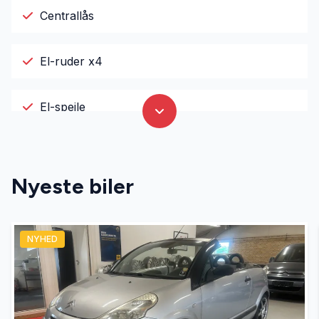
Centrallås
El-ruder x4
El-spejle
Fuldautomatisk klimaanlæg
Nyeste biler
Højdejusterbart førersæde
NYHED
Infocenter
Isofix