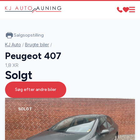
Salgsopstilling
KJ Auto
/
Brugte biler
/
Peugeot 407
1,8 XR
Solgt
Søg efter andre biler
SOLGT