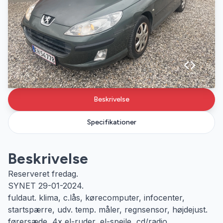
Beskrivelse
Specifikationer
Beskrivelse
Reserveret fredag.
SYNET 29-01-2024.
fuldaut. klima, c.lås, kørecomputer, infocenter,
startspærre, udv. temp. måler, regnsensor, højdejust.
førersæde, 4x el-ruder, el-spejle, cd/radio,