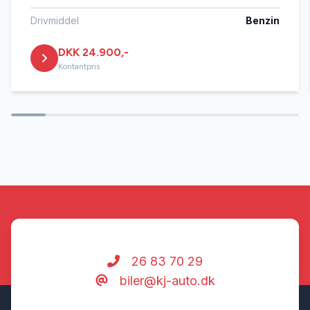
vinterhjul
Drivmiddel
Benzin
DKK 24.900,-
Kontantpris
26 83 70 29
biler@kj-auto.dk