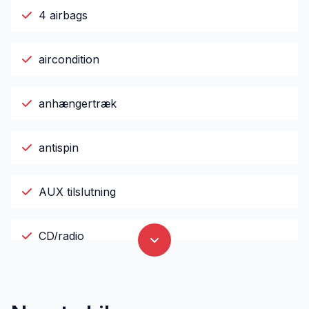
4 airbags
aircondition
anhængertræk
antispin
AUX tilslutning
CD/radio
el-ruder