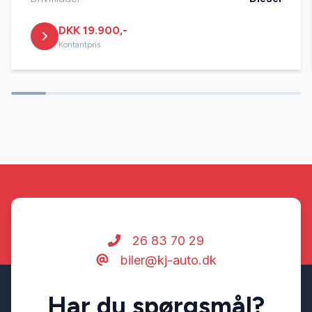
DKK 19.900,-
Kontantpris
26 83 70 29
biler@kj-auto.dk
Har du spørgsmål?