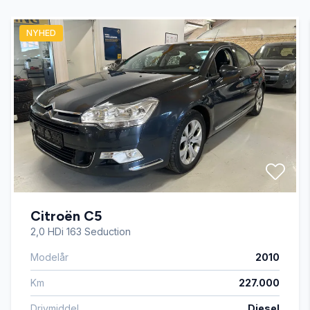
NYHED
Isofix
Servostyring
Splitbagsæder
Startspærre
Citroën C5
Sædevarme
2,0 HDi 163 Seduction
Modelår
2010
Tågelygter
Km
227.000
Drivmiddel
Diesel