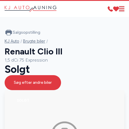
Salgsopstilling
KJ Auto
/
Brugte biler
/
Renault Clio III
1,5 dCi 75 Expression
Solgt
Søg efter andre biler
SOLGT