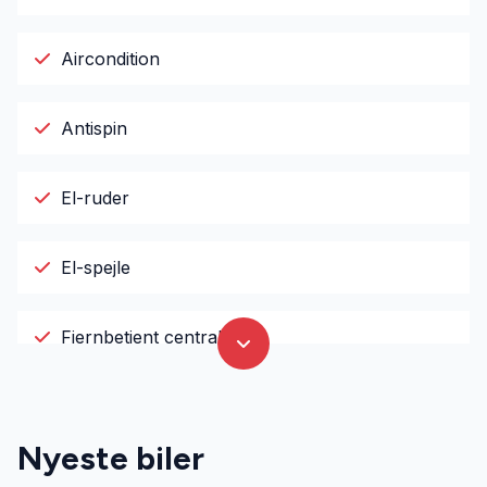
Aircondition
Antispin
El-ruder
El-spejle
Fjernbetjent centrallås
Højdejusterbart førersæde
Nyeste biler
Infocenter