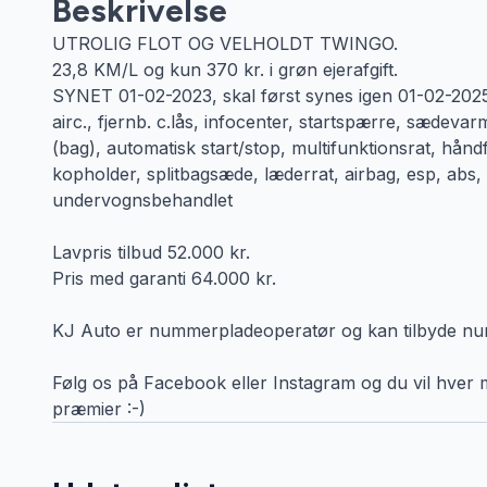
Beskrivelse
UTROLIG FLOT OG VELHOLDT TWINGO.
23,8 KM/L og kun 370 kr. i grøn ejerafgift.
SYNET 01-02-2023, skal først synes igen 01-02-2025
airc., fjernb. c.lås, infocenter, startspærre, sædevar
(bag), automatisk start/stop, multifunktionsrat, håndfrit
kopholder, splitbagsæde, læderrat, airbag, esp, abs, a
undervognsbehandlet
Lavpris tilbud 52.000 kr.
Pris med garanti 64.000 kr.
KJ Auto er nummerpladeoperatør og kan tilbyde numm
Følg os på Facebook eller Instagram og du vil hver m
præmier :-)