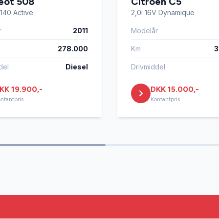
eot 508
Citroën C5
 140 Active
2,0i 16V Dynamique
r
2011
Modelår
278.000
Km
3
del
Diesel
Drivmiddel
KK 19.900,-
DKK 15.000,-
ntantpris
Kontantpris