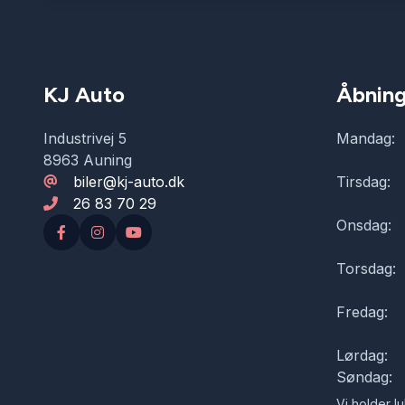
KJ Auto
Åbning
Industrivej 5
Mandag:
8963 Auning
biler@kj-auto.dk
Tirsdag:
26 83 70 29
Onsdag:
Torsdag:
Fredag:
Lørdag:
Søndag:
Vi holder lu