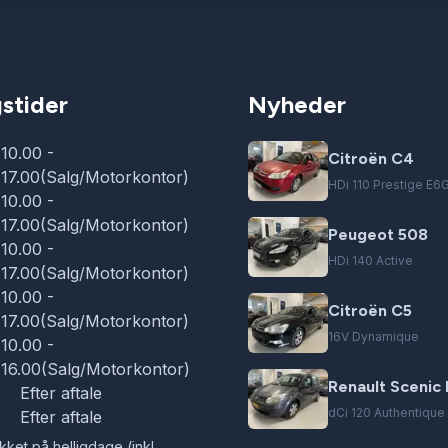
stider
Nyheder
10.00 -
Citroën C4
17.00(Salg/Motorkontor)
HDi 110 Prestige E6
10.00 -
17.00(Salg/Motorkontor)
Peugeot 508
10.00 -
HDi 140 Active
17.00(Salg/Motorkontor)
10.00 -
Citroën C5
17.00(Salg/Motorkontor)
16V Dynamique
10.00 -
16.00(Salg/Motorkontor)
Renault Scenic I
Efter aftale
dCi 120 Authentique
Efter aftale
kket på helligdage (inkl.