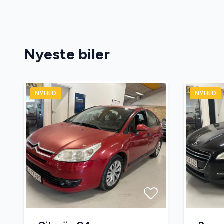
Sædevarme
USB tils
Nyeste biler
NYHED
NYHED