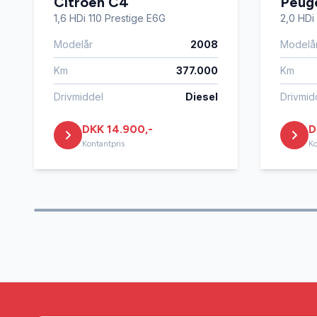
Citroën C4
Peug
1,6 HDi 110 Prestige E6G
2,0 HDi
Modelår
2008
Modelå
Km
377.000
Km
Drivmiddel
Diesel
Drivmid
DKK 14.900,-
D
Kontantpris
Ko