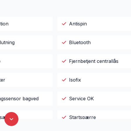
tion
Antispin
lutning
Bluetooth
e
Fjernbetjent centrallås
ter
Isofix
ngssensor bagved
Service OK
gsæder
Startspærre