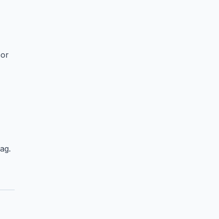
sor
ag.