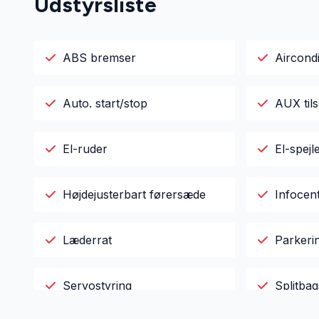
Udstyrsliste
ABS bremser
Aircondi
Auto. start/stop
AUX tils
El-ruder
El-spejl
Højdejusterbart førersæde
Infocen
Læderrat
Parkeri
Servostyring
Splitba