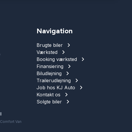
Navigation
Brugte biler
Værksted
G
Booking værksted
Finansiering
Biludlejning
Trailerudlejning
Job hos KJ Auto
Kontakt os
Solgte biler
I
 Comfort Van