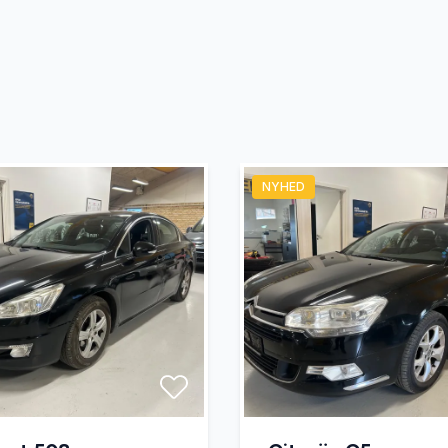
lutning
NYHED