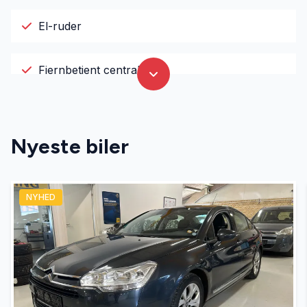
El-ruder
Fjernbetjent centrallås
Isofix
Nyeste biler
LED kørelys
NYHED
Servostyring
Splitbagsæder
Startspærre