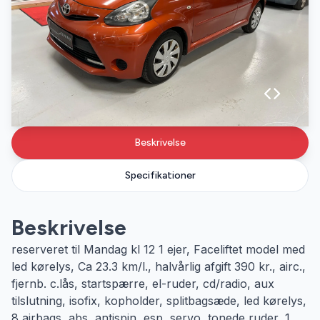
Beskrivelse
Specifikationer
Beskrivelse
reserveret til Mandag kl 12 1 ejer, Faceliftet model med
led kørelys, Ca 23.3 km/l., halvårlig afgift 390 kr., airc.,
fjernb. c.lås, startspærre, el-ruder, cd/radio, aux
tilslutning, isofix, kopholder, splitbagsæde, led kørelys,
8 airbags, abs, antispin, esp, servo, tonede ruder, 1