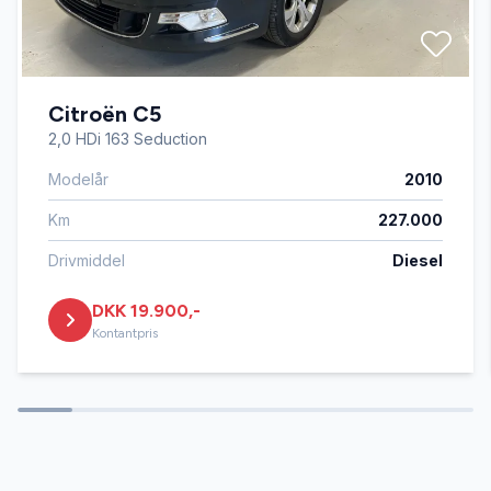
Tonede ruder
Citroën C5
2,0 HDi 163 Seduction
Modelår
2010
Km
227.000
Drivmiddel
Diesel
DKK 19.900,-
Kontantpris