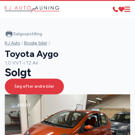
Salgsopstilling
KJ Auto
/
Brugte biler
/
Toyota Aygo
1,0 VVT-i T2 Air
Solgt
Søg efter andre biler
SOLGT