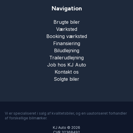
Navigation
Brugte biler
Værksted
Booking værksted
Finansiering
Biludlejning
Trailerudlejning
Job hos KJ Auto
Kontakt os
Solgte biler
Vi er specialiseret i salg af kvalitetsbiler, og en uautoriseret forhandler
af forskellige bilmærker.
KJ Auto © 2026
CVR 32368492